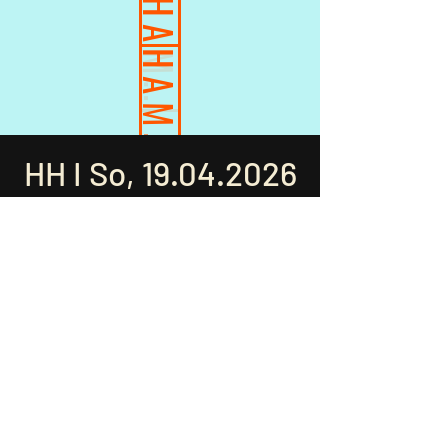
HAMBURG
HAMBURG
HH I So,
19.04.2026
So, 13:30-15:00 Uhr I
Turmweg 2, Hochschulsport Hamburg
Preise: 15 / 20 / 32 €
Buchbar ab
31.03.2026
Buchen